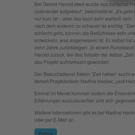
Bei Gerold Herold etwa wurde aus zunächst F
zueinander aufgebaut“, beschreibt er. „Es ge
nur kurz ist -, aber das kann sehr wertvoll sei
nach dem anderen zu schauen ist wichtig.“ D
schlecht geht, können die Bedürfnisse sehr unte
entwickeln, was angemessen ist. Er selbst hat a
zehn Jahre zurückliegen: „In einem Ruhestand w
Herold zurück, der den Initiator der Aktion „Zei
das Projekt aufmerksam geworden.
Der Besuchsdienst Aktion "Zeit haben“ sucht w
lächelt Projektleiterin Nadine Hacker, „und Herz
Einmal im Monat kommen zudem die Ehrenamt
Erfahrungen auszutauschen und sich gegenseit
Weitere Informationen gibt es bei Nadine Hacke
oder per E-Mail an .
Zurück