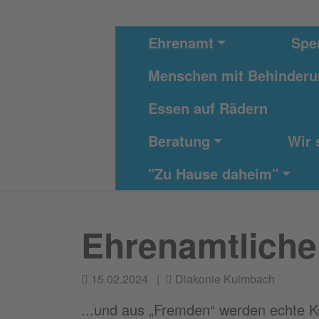
Direkt zur Hauptnavigation springen
Direkt zum Inhalt springen
Ehrenamt
Spe
Menschen mit Behinder
Essen auf Rädern
Beratung
Wir 
"Zu Hause daheim"
Ehrenamtliche 
15.02.2024
Diakonie Kulmbach
...und aus „Fremden“ werden echte K