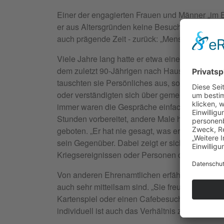
Einer der engagierten Frauen und Männer „im 
er aus Altersgründen keine Besuche mehr tätigen
auch prägende Zeit - zurück: „Menschen kennen
Viele Jahre lang hatte er etwa einen älteren 
dem zuletzt 90-Jährigen nach Hause und führte
tauschten sie Persönliches aus, soweit beide d
oder verständigten sich über gemeinsame Intere
immer waren die Gespräche einfach, aber die 
Stunden vorbereitet, andere Male hat das Lebe
geboten. „Er hat nie gesagt, was er sich von m
sein Gegenüber. Dabei zeigt er sich beeindruc
Kriegsereignissen oder Personen der Geschicht
Von anderen Ehrenamtlichen erfährt Nadine Ha
auch sehr mitteilsam sind. „Sie freuen sich übe
Kartenspiel oder einen Cafebesuch. Einfach ge
individuell ist auch das Verhältnis zwischen 