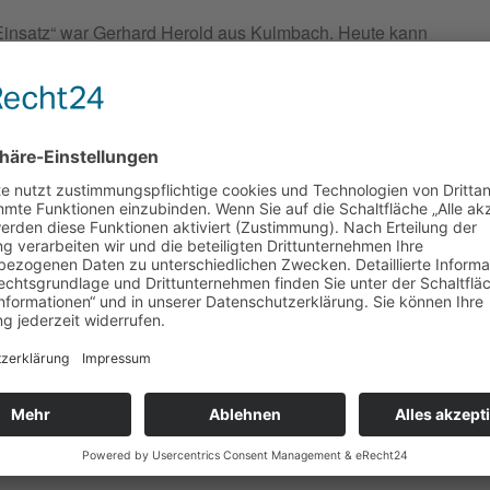
Einsatz“ war Gerhard Herold aus Kulmbach. Heute kann
, doch er erinnert sich gerne an diese - für ihn selbst
zulernen ist immer auch persönlich wertvoll.“
Mann regelmäßig besucht. Einmal in der Woche kam er zu
 viele Gespräche mit ihm oder las ihm vor. Dabei
ies wünschten, erzählten sich aus ihrer Vergangenheit
ssen – in diesem Fall: die klassische Musik. „Nicht
Aura war da.“ Manchmal hat er sich für die gemeinsamen
n selbst vielfältige Gesprächsanlässe und Themen
ir wünscht“, erzählt der Ehrenamtliche in Gedanken an
kt von dessen Fähigkeit, genaue Daten von
e rezitieren zu können.
cker wiederum, dass viele Seniorinnen und Senioren
r das zu reden, was in Kulmbach los ist, über ein
meinsam.“ So individuell wie die Menschen sind, so
den Ehrenamtlichen und ihrem Gegenüber.