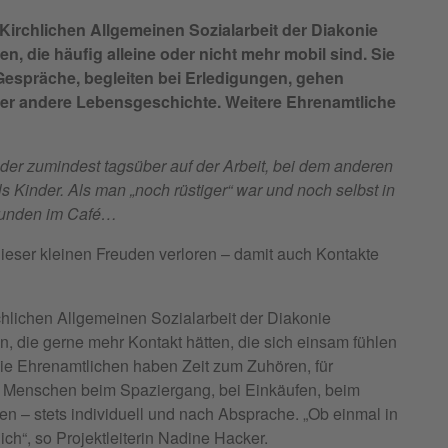
Kirchlichen Allgemeinen Sozialarbeit der Diakonie
 die häufig alleine oder nicht mehr mobil sind. Sie
spräche, begleiten bei Erledigungen, gehen
oder andere Lebensgeschichte. Weitere Ehrenamtliche
er zumindest tagsüber auf der Arbeit, bei dem anderen
s Kinder. Als man „noch rüstiger“ war und noch selbst in
Freunden im Café…
dieser kleinen Freuden verloren – damit auch Kontakte
chlichen Allgemeinen Sozialarbeit der Diakonie
, die gerne mehr Kontakt hätten, die sich einsam fühlen
ie Ehrenamtlichen haben Zeit zum Zuhören, für
e Menschen beim Spaziergang, bei Einkäufen, beim
 – stets individuell und nach Absprache. „Ob einmal in
ch“, so Projektleiterin Nadine Hacker.