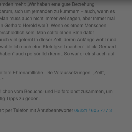
remden mehr: „Wir haben eine gute Beziehung
ht darum, sich um jemanden zu kümmern – auch, wenn es
n. Man muss auch nicht immer viel sagen, aber immer mal
enn Gerhard Herold weiß: Wenn es einem Menschen
rschiedlich sein. Man sollte einen Sinn dafür
uch viel gelernt in dieser Zeit, deren Anfänge wohl rund
ollte ich noch eine Kleinigkeit machen“, blickt Gerhard
t haben“ auch persönlich kennt. So war er einst auch auf
eitere Ehrenamtliche. Die Voraussetzungen: „Zeit“,
.“
lichen vom Besuchs- und Helferdienst zusammen, um
ig Tipps zu geben.
r: per Telefon mit Anrufbeantworter
09221 / 605 777 3