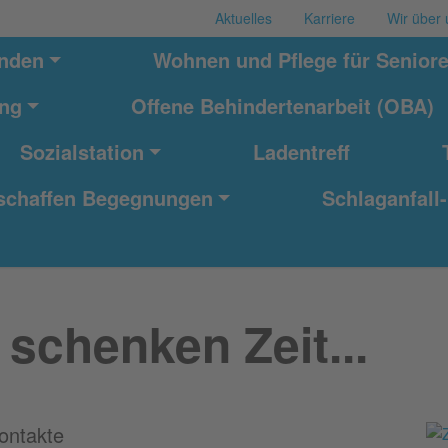
Aktuelles
Karriere
Wir über 
nden
Wohnen und Pflege für Senior
ung
Offene Behindertenarbeit (OBA)
Sozialstation
Ladentreff
schaffen Begegnungen
Schlaganfall-
schenken Zeit...
ontakte