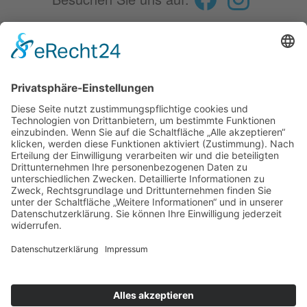
Fokus
Spenden
Aktuelles
Essen auf Rädern
Service
Kontakt
Karriere
Diakonie Verbund
Diakonie Verbund Kulmbach
Geschwister-Gummi-Stiftung