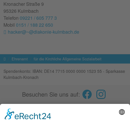
Kronacher Straße 9
95326 Kulmbach
Telefon
09221 / 605 777 3
Mobil
0151 / 188 22 650
hacker@~@diakonie-kulmbach.de
Startseite
Ehrenamt
für die Kirchliche Allgemeine Sozialarbeit
Spendenkonto: IBAN: DE14 7715 0000 0000 1523 55 - Sparkasse
Kulmbach-Kronach
Besuchen Sie uns auf:
Fokus
Spenden