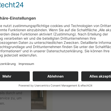
immung, um
e zu laden!
ce eines
 einzubetten.
en Aktivitäten
ails durch und
ervice zu, um
en.