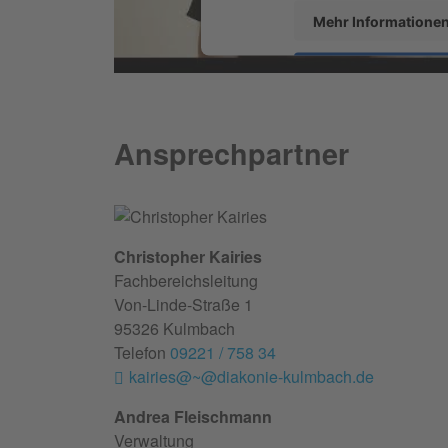
Mehr Informatione
Akzeptieren
powered by
Usercentrics Conse
Platform
&
eRecht2
Ansprechpartner
Christopher Kairies
Fachbereichsleitung
Von-Linde-Straße 1
95326 Kulmbach
Telefon
09221 / 758 34
kairies@~@diakonie-kulmbach.de
Andrea Fleischmann
Verwaltung