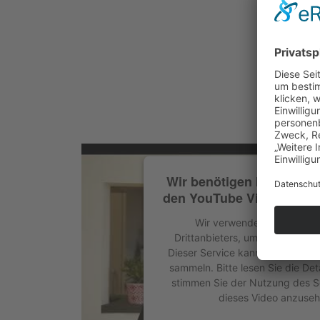
Wir benötigen Ihre Zust
den YouTube Video-Servic
Wir verwenden einen Servi
Drittanbieters, um Videoinhalte
Dieser Service kann Daten zu Ihr
sammeln. Bitte lesen Sie die Det
stimmen Sie der Nutzung des S
dieses Video anzuseh