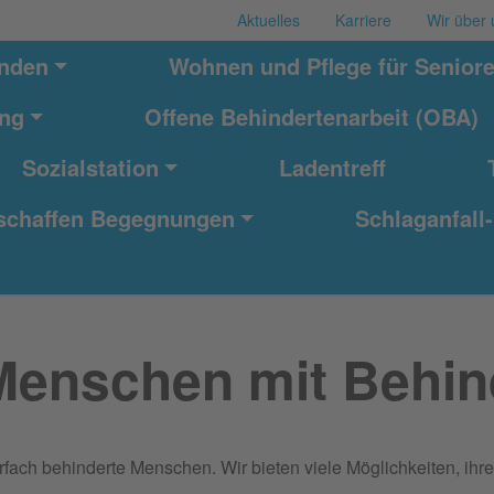
Aktuelles
Karriere
Wir über 
nden
Wohnen und Pflege für Senior
ung
Offene Behindertenarbeit (OBA)
Sozialstation
Ladentreff
schaffen Begegnungen
Schlaganfall-
Menschen mit Behi
rfach behinderte Menschen. Wir bieten viele Möglichkeiten, ih