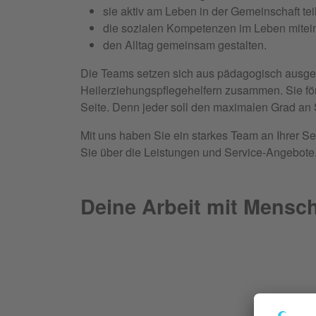
sie aktiv am Leben in der Gemeinschaft te
die sozialen Kompetenzen im Leben mitei
den Alltag gemeinsam gestalten.
Die Teams setzen sich aus pädagogisch ausgeb
Heilerziehungspflegehelfern zusammen. Sie fö
Seite. Denn jeder soll den maximalen Grad an 
Mit uns haben Sie ein starkes Team an Ihrer Se
Sie über die Leistungen und Service-Angebote
Deine Arbeit mit Mensc