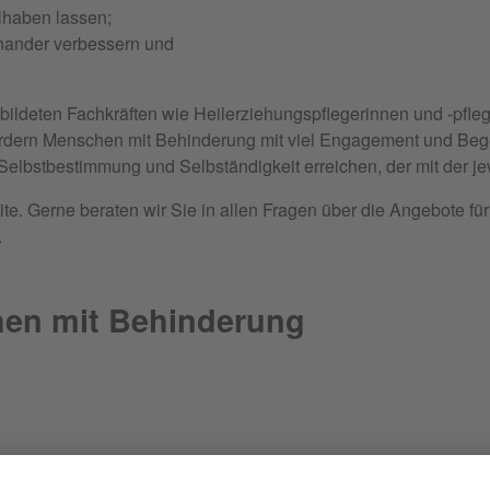
ilhaben lassen;
nander verbessern und
ildeten Fachkräften wie Heilerziehungspflegerinnen und -pfleg
rdern Menschen mit Behinderung mit viel Engagement und Begei
Selbstbestimmung und Selbständigkeit erreichen, der mit der je
ite. Gerne beraten wir Sie in allen Fragen über die Angebote f
.
hen mit Behinderung