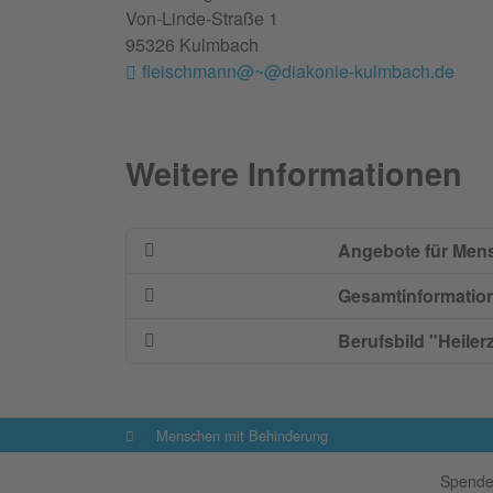
Von-Linde-Straße 1
95326 Kulmbach
fleischmann@~@diakonie-kulmbach.de
Weitere Informationen
Angebote für Men
Gesamtinformatio
Berufsbild "Heile
Startseite
Menschen mit Behinderung
Spende