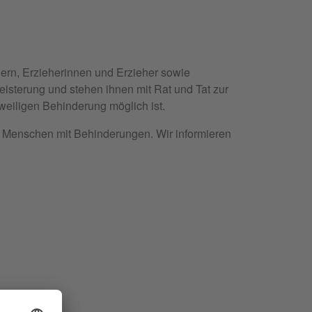
ern, Erzieherinnen und Erzieher sowie
sterung und stehen ihnen mit Rat und Tat zur
weiligen Behinderung möglich ist.
ür Menschen mit Behinderungen. Wir informieren