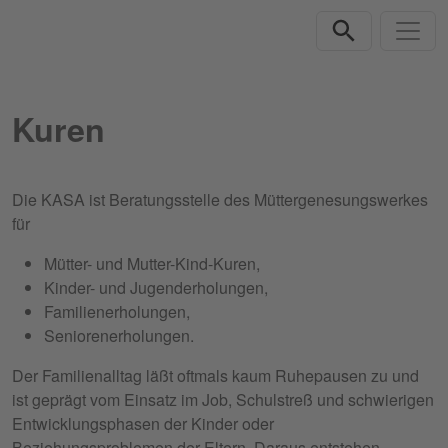
Direkt zur Hauptnavigation springen
Direkt zum Inhalt springen
Kuren
Die KASA ist Beratungsstelle des Müttergenesungswerkes
für
Mütter- und Mutter-Kind-Kuren,
Kinder- und Jugenderholungen,
Familienerholungen,
Seniorenerholungen.
Der Familienalltag läßt oftmals kaum Ruhepausen zu und
ist geprägt vom Einsatz im Job, Schulstreß und schwierigen
Entwicklungsphasen der Kinder oder
Beziehungsproblemen der Eltern. Daraus entstehen