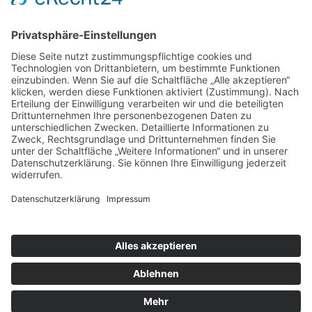
Spenden
Aktuelles
Essen auf Rädern
Service
Kontakt
Karriere
Diakonie Verbund
Diakonie Verbund Kulmbach
Geschwister-Gummi-Stiftung
DIE KITA
Menüfaktur