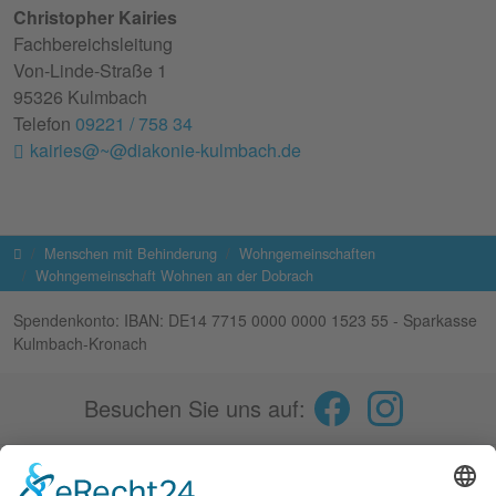
Christopher Kairies
Fachbereichsleitung
Von-Linde-Straße 1
95326 Kulmbach
Telefon
09221 / 758 34
kairies@~@diakonie-kulmbach.de
Startseite
Menschen mit Behinderung
Wohngemeinschaften
Wohngemeinschaft Wohnen an der Dobrach
Spendenkonto: IBAN: DE14 7715 0000 0000 1523 55 - Sparkasse
Kulmbach-Kronach
Besuchen Sie uns auf:
Fokus