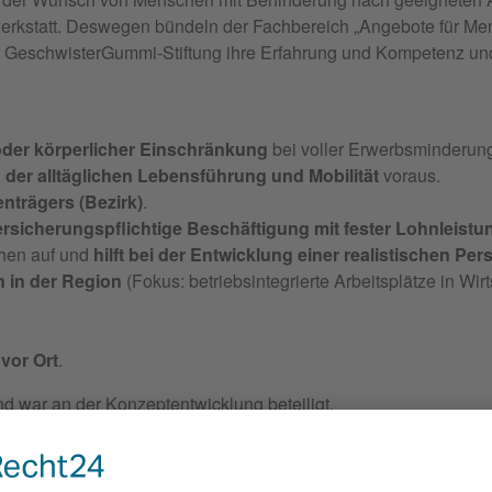
ndwerkstatt. Deswegen bündeln der Fachbereich „Angebote für 
 GeschwisterGummi-Stiftung ihre Erfahrung und Kompetenz und
 oder körperlicher Einschränkung
bei voller Erwerbsminderun
n der alltäglichen Lebensführung und Mobilität
voraus.
nträgers (Bezirk)
.
ersicherungspflichtige Beschäftigung mit fester Lohnleistu
hen auf und
hilft bei der Entwicklung einer realistischen Per
n in der Region
(Fokus: betriebsintegrierte Arbeitsplätze in Wir
 vor Ort
.
und war an der Konzeptentwicklung beteiligt.
zurück in die Werkstatt für behinderte Menschen jederzeit mögl
ch.