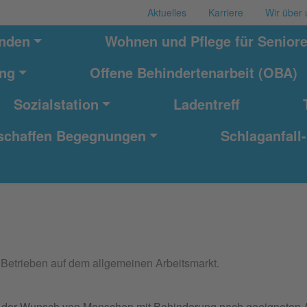
Aktuelles
Karriere
Wir über 
nden
Wohnen und Pflege für Senior
ung
Offene Behindertenarbeit (OBA)
Sozialstation
Ladentreff
schaffen Begegnungen
Schlaganfall-
 Betrieben auf dem allgemeinen Arbeitsmarkt.
ch der Wunsch von Menschen mit Behinderung nach geeigneten Ar