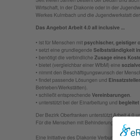
Wirtschaft, in der Diakonie oder in der Juge
Werkes Kulmbach und die Jugendwerkstatt der
Das Angebot Arbeit 4.0 all inclusive ...
• ist für Menschen mit
psychischer, geistiger
• setzt eine grundlegende
Selbstständigkeit i
• benötigt die verbindliche
Zusage eines Koste
• bietet (vergleichbar einer WfbM) eine
sozialv
• nimmt den Beschäftigungswunsch der Mensc
• findet passende Lösungen und
Einsatzstelle
Betrieben/Werkstätten).
• schließt entsprechende
Vereinbarungen
.
• unterstützt bei der Einarbeitung und
begleitet
Der Bezirk Oberfranken unterstützt Arbeit 4.0 
Für die Menschen mit Behinderung ist der Weg 
Eine Initiative des Diakonie Verbundes Kulmba