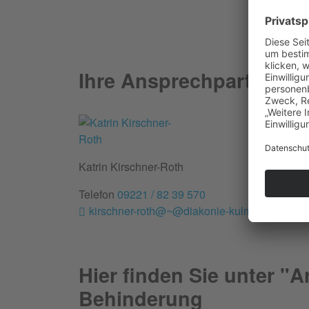
Ihre Ansprechpartnerin
Katrin Kirschner-Roth
Telefon
09221 / 82 39 570
kirschner-roth@~@diakonie-kulmbach.de
Hier finden Sie unter "A
Behinderung