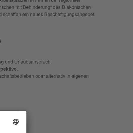
Menschen mit Behinderung“ des Diakonischen
 schaffen ein neues Beschäftigungsangebot.
g.
ng
und Urlaubsanspruch.
spektive
.
tschaftsbetrieben oder alternativ in eigenen
ich.