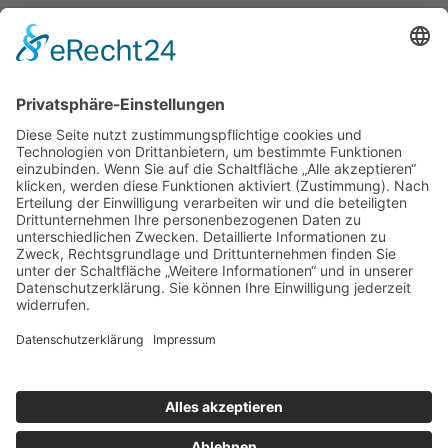
Fokus
Spenden
Aktuelles
Essen auf Rädern
Service
Kontakt
Karriere
Diakonie Verbund
Diakonie Verbund Kulmbach
Geschwister-Gummi-Stiftung
DIE KITA